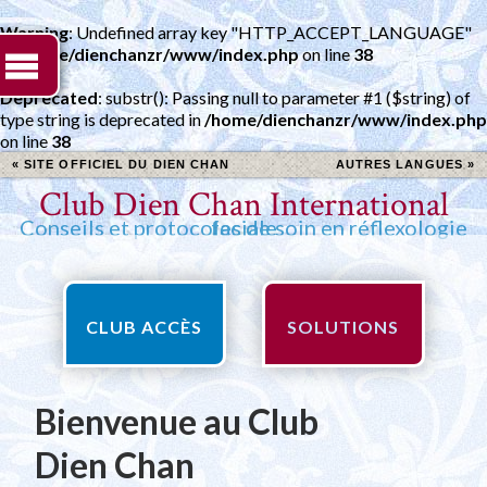
Warning
: Undefined array key "HTTP_ACCEPT_LANGUAGE"
in
/home/dienchanzr/www/index.php
on line
38
Deprecated
: substr(): Passing null to parameter #1 ($string) of
type string is deprecated in
/home/dienchanzr/www/index.php
on line
38
« SITE OFFICIEL DU DIEN CHAN
AUTRES LANGUES »
Club Dien Chan International
Conseils et protocoles de soin en réflexologie faciale
CLUB ACCÈS
SOLUTIONS
Bienvenue au Club
Dien Chan